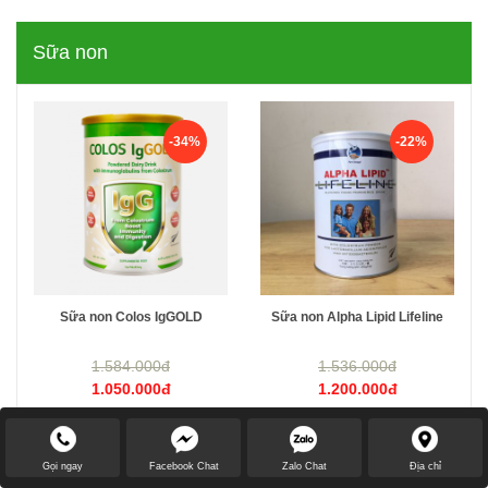
Sữa non
-34%
-22%
Sữa non Colos IgGOLD
Sữa non Alpha Lipid Lifeline
1.584.000đ
1.536.000đ
1.050.000đ
1.200.000đ
Gọi ngay
Facebook Chat
Zalo Chat
Địa chỉ
Xem tất cả