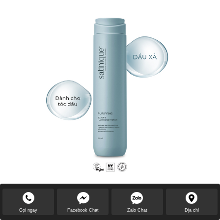
Lượt xem:
3038
Dầu xả dưỡng tóc và giảm
Gọi ngay
Facebook Chat
Zalo Chat
Địa chỉ