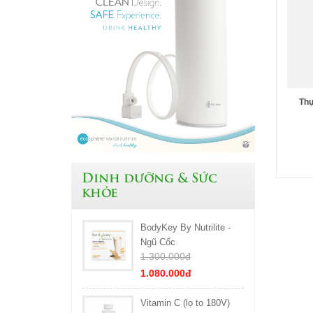
Thự
Dinh dưỡng & Sức
khỏe
BodyKey By Nutrilite -
Ngũ Cốc
1.300.000đ
1.080.000đ
Vitamin C (lọ to 180V)