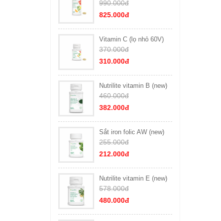
990.000đ
825.000đ
Vitamin C (lọ nhỏ 60V)
370.000đ
310.000đ
Nutrilite vitamin B (new)
460.000đ
382.000đ
Sắt iron folic AW (new)
255.000đ
212.000đ
Nutrilite vitamin E (new)
578.000đ
480.000đ