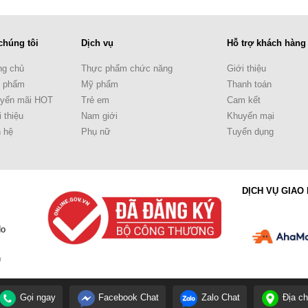
chúng tôi
Dịch vụ
Hỗ trợ khách hàng
ng chủ
Thực phẩm chức năng
Giới thiệu
 phẩm
Mỹ phẩm
Thanh toán
yến mãi HOT
Trẻ em
Cam kết
 thiệu
Nam giới
Khuyến mại
n hệ
Phụ nữ
Tuyển dụng
DỊCH VỤ GIAO
do
h
phủ
Gọi ngay
Facebook Chat
Zalo Chat
Địa ch