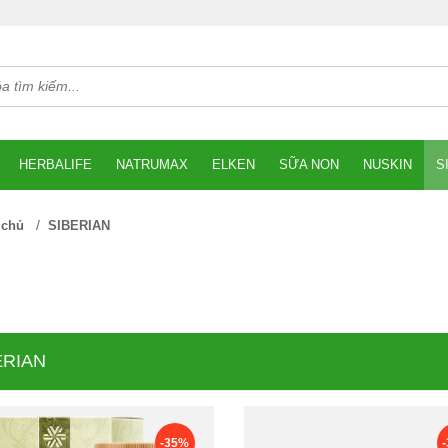
HERBALIFE
NATRUMAX
ELKEN
SỮA NON
NUSKIN
S
/
 chủ
SIBERIAN
ERIAN
-35%