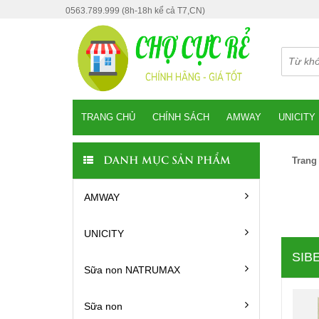
0563.789.999 (8h-18h kể cả T7,CN)
TRANG CHỦ
CHÍNH SÁCH
AMWAY
UNICITY
Trang
DANH MỤC SẢN PHẨM
AMWAY
UNICITY
SIB
Sữa non NATRUMAX
Sữa non