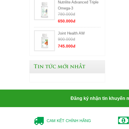
Nutrilite Advanced Triple
Omega-3
780.000đ
650.000đ
Joint Health AW
900.000đ
745.000đ
Tin tức mới nhất
Đăng ký nhận tin khuyến 
CAM KẾT CHÍNH HÃNG