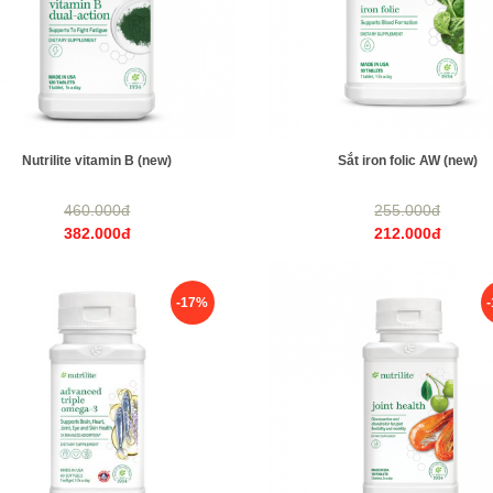
Nutrilite vitamin B (new)
Sắt iron folic AW (new)
460.000đ
255.000đ
382.000đ
212.000đ
-17%