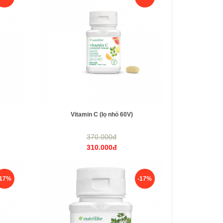
Vitamin C (lọ nhỏ 60V)
370.000đ
310.000đ
-17%
-17%