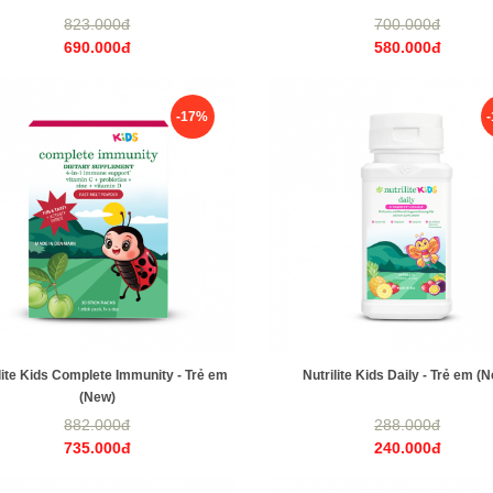
823.000đ
700.000đ
690.000đ
580.000đ
-17%
lite Kids Complete Immunity - Trẻ em
Nutrilite Kids Daily - Trẻ em (
(New)
882.000đ
288.000đ
735.000đ
240.000đ