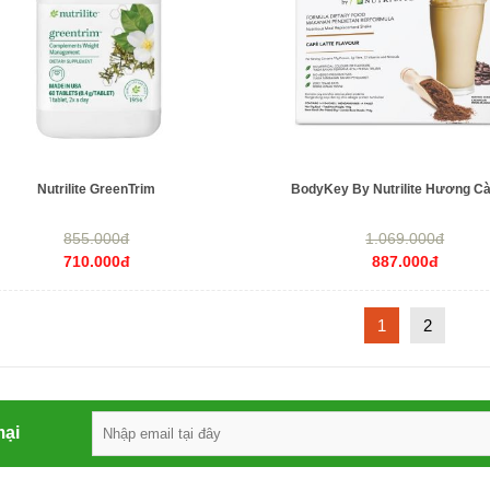
Nutrilite GreenTrim
BodyKey By Nutrilite Hương C
855.000đ
1.069.000đ
710.000đ
887.000đ
1
2
mại