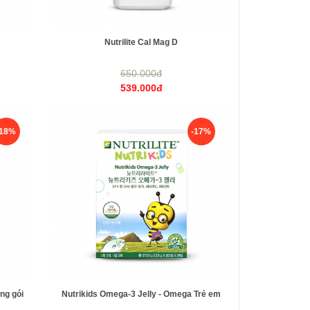
Nutrilite Cal Mag D
650.000đ
539.000đ
-18%
-17%
ng gói
Nutrikids Omega-3 Jelly - Omega Trẻ em