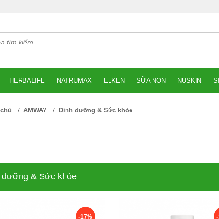
HERBALIFE
NATRUMAX
ELKEN
SỮA NON
NUSKIN
S
/
/
 chủ
AMWAY
Dinh dưỡng & Sức khỏe
 dưỡng & Sức khỏe
-17%