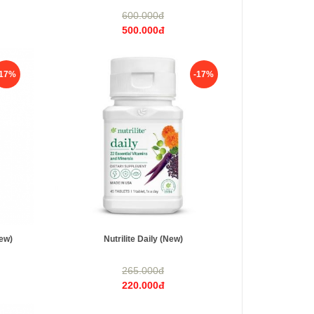
600.000đ
500.000đ
-17%
-17%
New)
Nutrilite Daily (New)
265.000đ
220.000đ