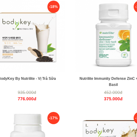
-18%
odyKey By Nutrilite - Vị Trà Sữa
Nutrilite Immunity Defense ZinC 
Basil
935.000đ
452.000đ
776.000đ
375.000đ
-17%