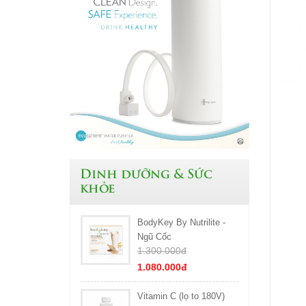
Dinh dưỡng & Sức
khỏe
BodyKey By Nutrilite -
Ngũ Cốc
1.300.000đ
1.080.000đ
Vitamin C (lọ to 180V)