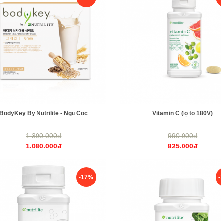
BodyKey By Nutrilite - Ngũ Cốc
Vitamin C (lọ to 180V)
1.300.000đ
990.000đ
1.080.000đ
825.000đ
-17%