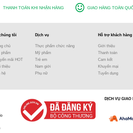
THANH TOÁN KHI NHẬN HÀNG
GIAO HÀNG TOÀN QU
chúng tôi
Dịch vụ
Hỗ trợ khách hàng
ng chủ
Thực phẩm chức năng
Giới thiệu
 phẩm
Mỹ phẩm
Thanh toán
yến mãi HOT
Trẻ em
Cam kết
 thiệu
Nam giới
Khuyến mại
n hệ
Phụ nữ
Tuyển dụng
DỊCH VỤ GIAO
do
h