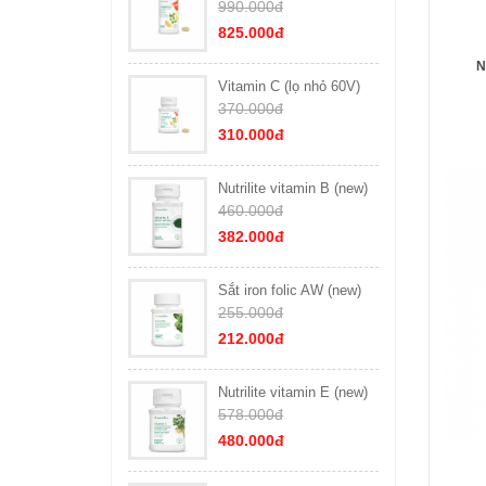
990.000đ
825.000đ
N
Vitamin C (lọ nhỏ 60V)
370.000đ
310.000đ
Nutrilite vitamin B (new)
460.000đ
382.000đ
Sắt iron folic AW (new)
255.000đ
212.000đ
Nutrilite vitamin E (new)
578.000đ
480.000đ