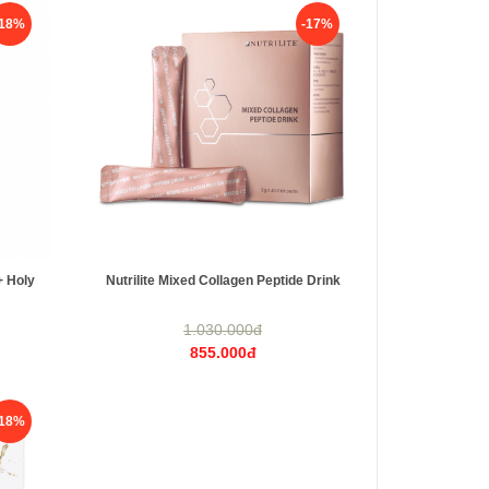
-18%
-17%
+ Holy
Nutrilite Mixed Collagen Peptide Drink
1.030.000đ
855.000đ
-18%