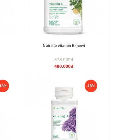
Nutrilite vitamin E (new)
578.000đ
480.000đ
-18%
-18%